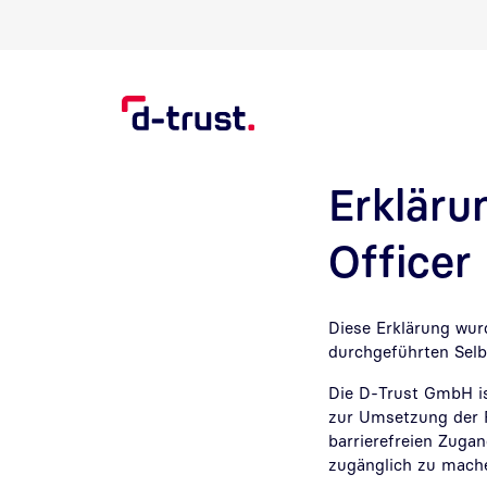
Direkt zur Suche
Direkt zum Inhalt
Erkläru
Officer
Diese Erklärung wur
durchgeführten Selb
Die D-Trust GmbH is
zur Umsetzung der R
barrierefreien Zuga
zugänglich zu mach