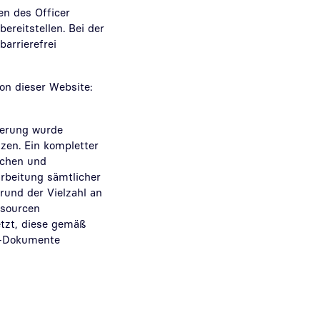
ten des
Officer
bereitstellen. Bei der
barrierefrei
ion dieser Website:
ßerung wurde
zen. Ein kompletter
ichen und
rbeitung sämtlicher
und der Vielzahl an
ssourcen
etzt, diese gemäß
F-Dokumente