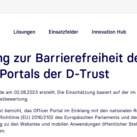
Schnellnavigation Hauptthemen
Lösungen
Einsatzfelder
Innovation Hub
ng zur Barrierefreiheit d
Support
Karriere
 Portals der D-Trust
de am 02.08.2023 erstellt. Die Einschätzung basiert auf der i
stbewertung.
t bemüht, das Officer Portal im Einklang mit den nationalen R
ichtlinie (EU) 2016/2102 des Europäischen Parlaments und de
ng zu den Websites und mobilen Anwendungen öffentlicher Stell
en.