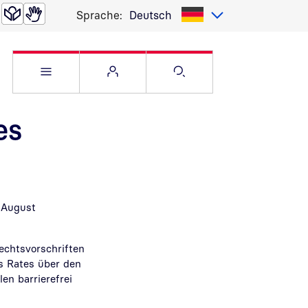
Sprache:
Deutsch
Service Menü öffnen
Websitemenü öffnen
Suche öffnen
es
m August
echtsvorschriften
s Rates über den
en barrierefrei