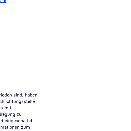
lar
.
rieden sind, haben
chlichtungsstelle
en mit
eilegung zu
nd eingeschaltet
ormationen zum