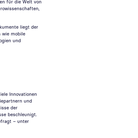
n für die Welt von
urowissenschaften,
kumente liegt der
n wie mobile
logien und
iele Innovationen
iepartnern und
isse der
se beschleunigt.
fragt – unter