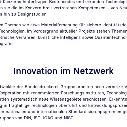
-Konzerns hinterfragen Bestehendes und erkunden Technologie
n sie die im Konzern breit vertretenen Kompetenzen – von Ne
 hin zu Designstudien.
en Themen wie etwa Materialforschung für sichere Identitätsdo
 Technologien. Im Vordergrund aktueller Projekte stehen Theme
rische Verfahren, künstliche Intelligenz sowie Quantentechno
grafie.
Innovation im Netzwerk
twickler der Bundesdruckerei-Gruppe arbeiten hoch vernetzt: V
Kooperation mit renommierten Forschungsinstituten, Technolog
den systematisch neue Wissensgebiete erschlossen, Erkenntn
 in tragfähige Technologien überführt und Entwicklungsprozes
 in nationalen und internationalen Standardisierungsgremien ge
ruppen von DIN, ISO, ICAO und NIST.