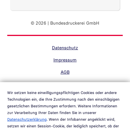
© 2026 | Bundesdruckerei GmbH
Randnavigation Fußzeile
Datenschutz
Impressum
AGB
Barrierefreiheit
Wir setzen keine einwilligungspflichtigen Cookies oder andere
Kontakt
Technologien ein, die Ihre Zustimmung nach den einschlägigen
gesetzlichen Bestimmungen erfordern. Weitere Informationen
Hinweisgebersystem
zur Verarbeitung Ihrer Daten finden Sie in unserer
Link in neuem Fenster öffnen
Datenschutzerklärung
. Wenn der Infobanner angeklickt wird,
Whistleblower system
setzen wir einen Session-Cookie, der lediglich speichert, ob der
Link in neuem Fenster öffnen