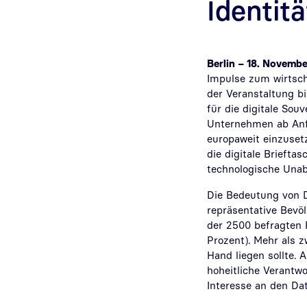
Identit
Berlin – 18. Novemb
Impulse zum wirtsch
der Veranstaltung bi
für die digitale Sou
Unternehmen ab Anfa
europaweit einzuset
die digitale Brieft
technologische Unab
Die Bedeutung von D
repräsentative Bevö
der 2500 befragten 
Prozent). Mehr als zw
Hand liegen sollte.
hoheitliche Verantwo
Interesse an den Da