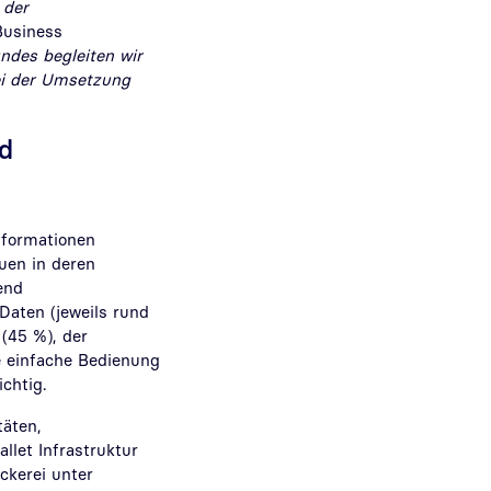
 der
Business
ndes begleiten wir
bei der Umsetzung
d
nformationen
auen in deren
end
Daten (jeweils rund
(45 %), der
e einfache Bedienung
ichtig.
täten,
let Infrastruktur
ckerei unter