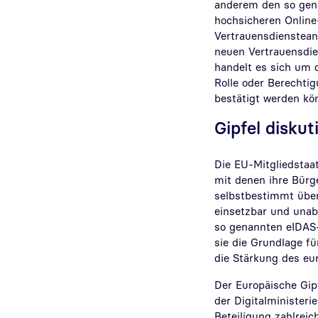
anderem den so genan
hochsicheren Online-
Vertrauensdienstean
neuen Vertrauensdien
handelt es sich um q
Rolle oder Berechtig
bestätigt werden 
Gipfel disku
Die EU-Mitgliedstaat
mit denen ihre Bürg
selbstbestimmt über
einsetzbar und unab
so genannten eIDAS-
sie die Grundlage f
die Stärkung des e
Der Europäische Gipf
der Digitalministeri
Beteiligung zahlreic