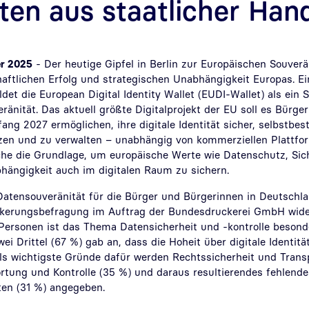
äten aus staatlicher Han
er 2025
- Der heutige Gipfel in Berlin zur Europäischen Souverä
aftlichen Erfolg und strategischen Unabhängigkeit Europas. E
ldet die European Digital Identity Wallet (EUDI-Wallet) als ein
veränität. Das aktuell größte Digitalprojekt der EU soll es Bürg
ng 2027 ermöglichen, ihre digitale Identität sicher, selbstbe
zen und zu verwalten – unabhängig von kommerziellen Plattfo
asche die Grundlage, um europäische Werte wie Datenschutz, Sic
hängigkeit auch im digitalen Raum zu sichern.
atensouveränität für die Bürger und Bürgerinnen in Deutschla
lkerungsbefragung im Auftrag der Bundesdruckerei GmbH wider
Personen ist das Thema Datensicherheit und -kontrolle besond
ei Drittel (67 %) gab an, dass die Hoheit über digitale Identität
 Als wichtigste Gründe dafür werden Rechtssicherheit und Trans
rtung und Kontrolle (35 %) und daraus resultierendes fehlende
ten (31 %) angegeben.