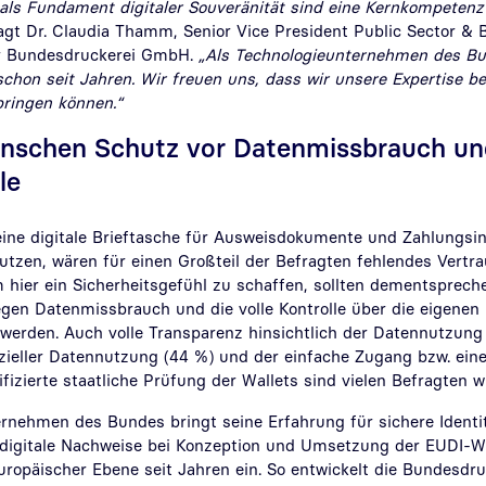
 als Fundament digitaler Souveränität sind eine Kernkompetenz
sagt Dr. Claudia Thamm, Senior Vice President Public Sector & 
r Bundesdruckerei GmbH.
„Als Technologieunternehmen des Bu
chon seit Jahren. Wir freuen uns, dass wir unsere Expertise 
bringen können.“
nschen Schutz vor Datenmissbrauch un
olle
eine digitale Brieftasche für Ausweisdokumente und Zahlungsi
utzen, wären für einen Großteil der Befragten fehlendes Vertr
m hier ein Sicherheitsgefühl zu schaffen, sollten dementsprech
gen Datenmissbrauch und die volle Kontrolle über die eigenen 
 werden. Auch volle Transparenz hinsichtlich der Datennutzung 
eller Datennutzung (44 %) und der einfache Zugang bzw. ein
ifizierte staatliche Prüfung der Wallets sind vielen Befragten w
rnehmen des Bundes bringt seine Erfahrung für sichere Identi
 digitale Nachweise bei Konzeption und Umsetzung der EUDI-Wal
uropäischer Ebene seit Jahren ein. So entwickelt die Bundesdru