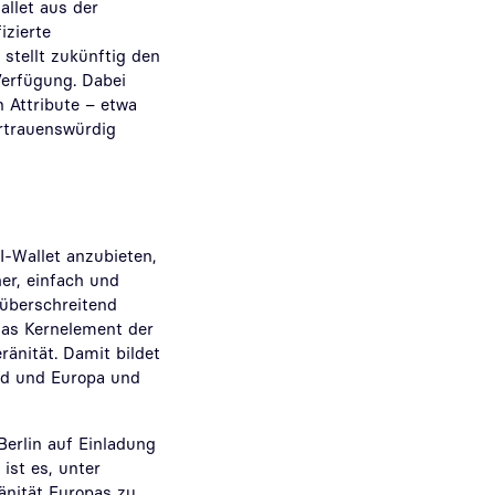
allet aus der
izierte
stellt zukünftig den
Verfügung. Dabei
n Attribute – etwa
ertrauenswürdig
t
I-Wallet anzubieten,
er, einfach und
züberschreitend
das Kernelement der
änität. Damit bildet
and und Europa und
Berlin auf Einladung
ist es, unter
ränität Europas zu