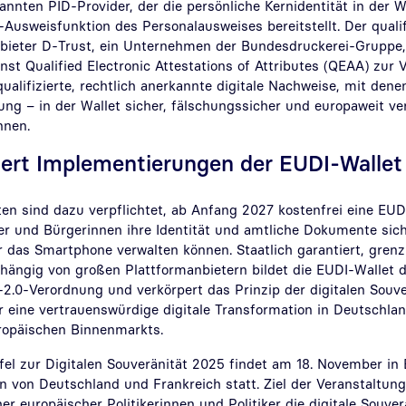
nten PID-Provider, der die persönliche Kernidentität in der W
Ausweisfunktion des Personalausweises bereitstellt. Der qualif
bieter D-Trust, ein Unternehmen der Bundesdruckerei-Gruppe, 
st Qualified Electronic Attestations of Attributes (QEAA) zur 
ualifizierte, rechtlich anerkannte digitale Nachweise, mit dene
ung – in der Wallet sicher, fälschungssicher und europaweit v
können.
tiert Implementierungen der EUDI-Walle
en sind dazu verpflichtet, ab Anfang 2027 kostenfrei eine EUD
er und Bürgerinnen ihre Identität und amtliche Dokumente sich
 das Smartphone verwalten können. Staatlich garantiert, gren
hängig von großen Plattformanbietern bildet die EUDI-Wallet 
2.0-Verordnung und verkörpert das Prinzip der digitalen Souver
ür eine vertrauenswürdige digitale Transformation in Deutschl
uropäischen Binnenmarkts.
el zur Digitalen Souveränität 2025 findet am 18. November in 
en von Deutschland und Frankreich statt. Ziel der Veranstaltung 
her europäischer Politikerinnen und Politiker die digitale Souve