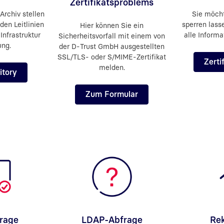
Zertifikatsproblems
Archiv stellen
Sie möcht
den Leitlinien
sperren lass
Hier können Sie ein
Infrastruktur
alle Informa
Sicherheitsvorfall mit einem von
ung.
der D-Trust GmbH ausgestellten
SSL/TLS- oder S/MIME-Zertifikat
Zerti
melden.
itory
Zum Formular
rage
LDAP-Abfrage
Re