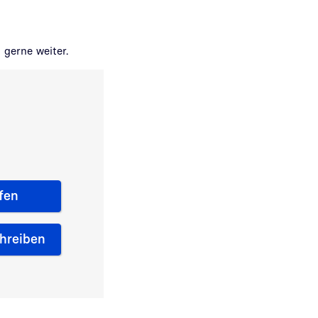
gerne weiter.
fen
chreiben