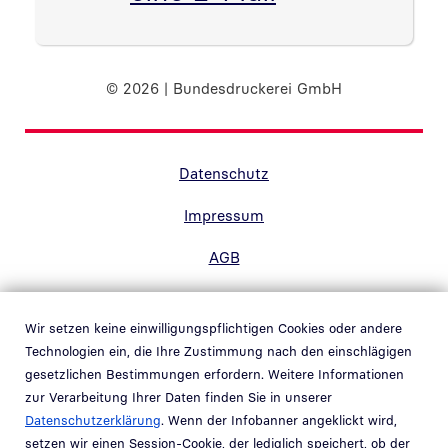
© 2026 | Bundesdruckerei GmbH
Randnavigation Fußzeile
Datenschutz
Impressum
AGB
Barrierefreiheit
Wir setzen keine einwilligungspflichtigen Cookies oder andere
Kontakt
Technologien ein, die Ihre Zustimmung nach den einschlägigen
gesetzlichen Bestimmungen erfordern. Weitere Informationen
Hinweisgebersystem
zur Verarbeitung Ihrer Daten finden Sie in unserer
Link in neuem Fenster öffnen
Datenschutzerklärung
. Wenn der Infobanner angeklickt wird,
Whistleblower system
setzen wir einen Session-Cookie, der lediglich speichert, ob der