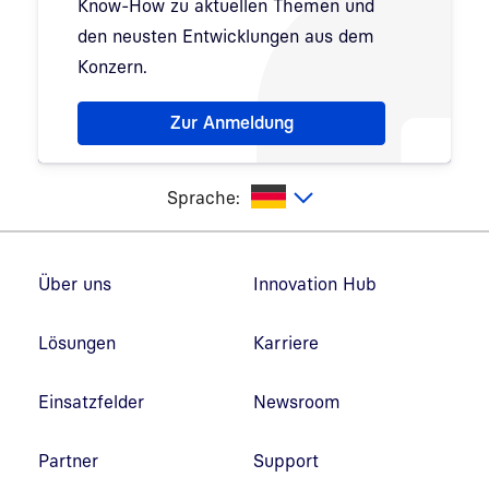
Know-How zu aktuellen Themen und
den neusten Entwicklungen aus dem
Konzern.
Hinweis: Dialog zur Newsletter-Anmeldung wurde 
Zur Anmeldung
utsch
Sprache:
Fußzeilennavigation
Über uns
Innovation Hub
Lösungen
Karriere
Einsatzfelder
Newsroom
Partner
Support