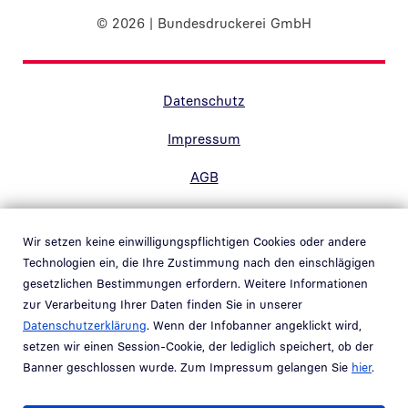
© 2026 | Bundesdruckerei GmbH
Randnavigation Fußzeile
Datenschutz
Impressum
AGB
Barrierefreiheit
Wir setzen keine einwilligungspflichtigen Cookies oder andere
Kontakt
Technologien ein, die Ihre Zustimmung nach den einschlägigen
gesetzlichen Bestimmungen erfordern. Weitere Informationen
Hinweisgebersystem
zur Verarbeitung Ihrer Daten finden Sie in unserer
Link in neuem Fenster öffnen
Datenschutzerklärung
. Wenn der Infobanner angeklickt wird,
Whistleblower system
setzen wir einen Session-Cookie, der lediglich speichert, ob der
Link in neuem Fenster öffnen
Banner geschlossen wurde. Zum Impressum gelangen Sie
hier
.
Teil der
Bundesdruckerei-Gruppe