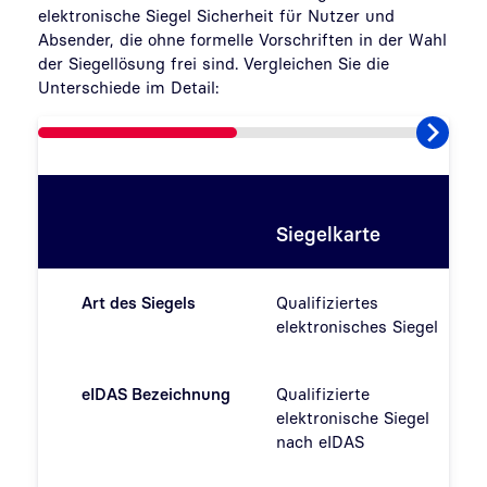
elektronische Siegel Sicherheit für Nutzer und
Absender, die ohne formelle Vorschriften in der Wahl
der Siegellösung frei sind. Vergleichen Sie die
Unterschiede im Detail:
F
Siegelkarte
s
Art des Siegels
Qualifiziertes
Q
elektronisches Siegel
e
eIDAS Bezeichnung
Qualifizierte
Q
elektronische Siegel
e
nach eIDAS
n