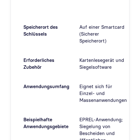
Speicherort des
Auf einer Smartcard
I
Schlüssels
(Sicherer
R
Speicherort)
Erforderliches
Kartenlesegerät und
S
Zubehör
Siegelsoftware
Anwendungsumfang
Eignet sich für
E
Einzel- und
M
Massenanwendungen
Beispielhafte
EPREL-Anwendung;
S
Anwendungsgebiete
Siegelung von
k
Bescheiden und
v
öffentlichen
U