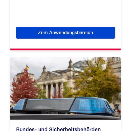
Zum Anwendungsbereich
Ministerien
Bundes- und Sicherheitsbehörden