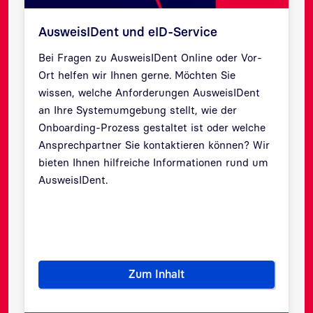
AusweisIDent und eID-Service
Bei Fragen zu AusweisIDent Online oder Vor-
Ort helfen wir Ihnen gerne. Möchten Sie
wissen, welche Anforderungen AusweisIDent
an Ihre Systemumgebung stellt, wie der
Onboarding-Prozess gestaltet ist oder welche
Zurück
Weit
Ansprechpartner Sie kontaktieren können? Wir
bieten Ihnen hilfreiche Informationen rund um
AusweisIDent.
Zum Inhalt
ren mit dem Online-Ausweis
AusweisIDent und eID-Servic