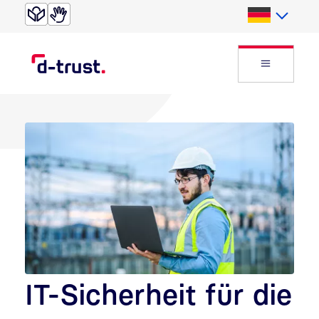
Direkt zur Suche
Direkt zum Inhalt
Deutsch
Website
IT-Sicherheit für die