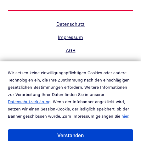
Randnavigation Fußzeile
Datenschutz
Impressum
AGB
Barrierefreiheit
Wir setzen keine einwilligungspflichtigen Cookies oder andere
Kontakt
Technologien ein, die Ihre Zustimmung nach den einschlägigen
gesetzlichen Bestimmungen erfordern. Weitere Informationen
Hinweisgebersystem
zur Verarbeitung Ihrer Daten finden Sie in unserer
Link in neuem Fenster öffnen
Datenschutzerklärung
. Wenn der Infobanner angeklickt wird,
Whistleblower system
setzen wir einen Session-Cookie, der lediglich speichert, ob der
Link in neuem Fenster öffnen
Banner geschlossen wurde. Zum Impressum gelangen Sie
hier
.
Teil der
Bundesdruckerei-Gruppe
Verstanden