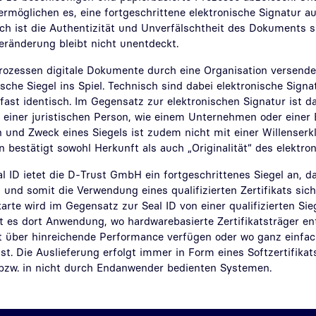
 ermöglichen es, eine fortgeschrittene elektronische Signatur 
ch ist die Authentizität und Unverfälschtheit des Dokuments s
eränderung bleibt nicht unentdeckt.
ozessen digitale Dokumente durch eine Organisation versendet
che Siegel ins Spiel. Technisch sind dabei elektronische Sign
 fast identisch. Im Gegensatz zur elektronischen Signatur ist da
n einer juristischen Person, wie einem Unternehmen oder einer
n und Zweck eines Siegels ist zudem nicht mit einer Willenserk
 bestätigt sowohl Herkunft als auch „Originalität“ des elektr
 ID ietet die D-Trust GmbH ein fortgeschrittenes Siegel an, das
 und somit die Verwendung eines qualifizierten Zertifikats siche
lkarte wird im Gegensatz zur Seal ID von einer qualifizierten Sie
det es dort Anwendung, wo hardwarebasierte Zertifikatsträger e
t über hinreichende Performance verfügen oder wo ganz einfach
st. Die Auslieferung erfolgt immer in Form eines Softzertifika
zw. in nicht durch Endanwender bedienten Systemen.