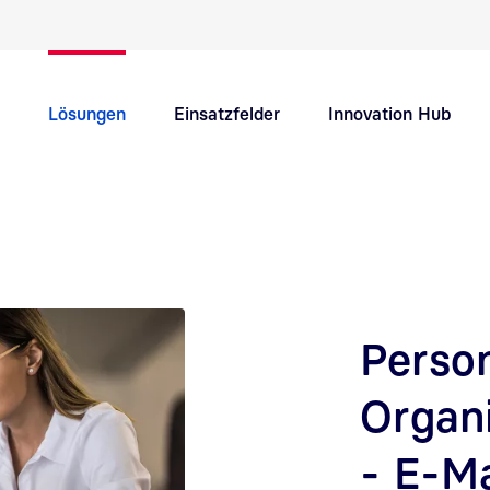
Schnellnavigation Hauptthemen
Lösungen
Einsatzfelder
Innovation Hub
Support
Karriere
Perso
Organi
- E-Ma