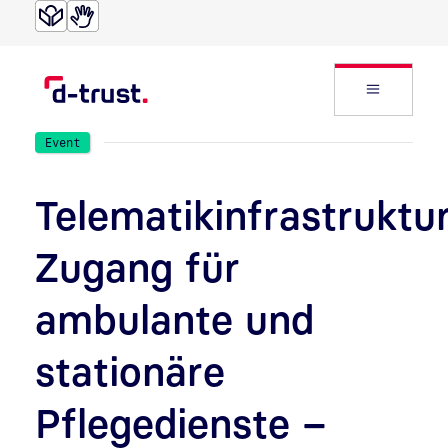
Direkt zur Suche
Direkt zum Inhalt
Website
Event
Telematikinfrastruktu
Zugang für
ambulante und
stationäre
Pflegedienste –