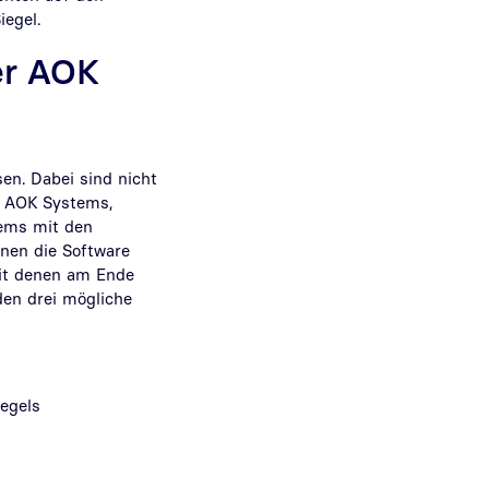
iegel.
er AOK
en. Dabei sind nicht
n AOK Systems,
tems mit den
inen die Software
it denen am Ende
den drei mögliche
egels