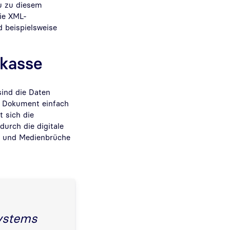
au zu diesem
die XML-
d beispielsweise
nkasse
 sind die Daten
n Dokument einfach
t sich die
urch die digitale
zt und Medienbrüche
Systems