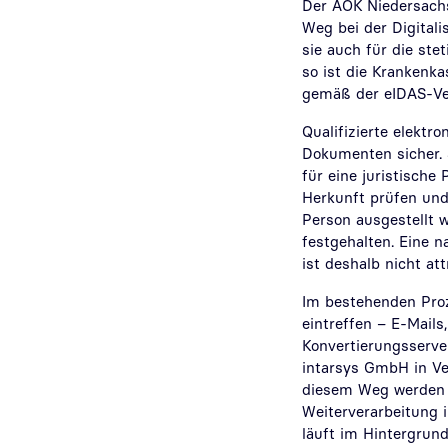
Der AOK Niedersachse
Weg bei der Digital
sie auch für die ste
so ist die Krankenka
gemäß der eIDAS-Ver
Qualifizierte elektr
Dokumenten sicher. 
für eine juristisch
Herkunft prüfen und 
Person ausgestellt 
festgehalten. Eine n
ist deshalb nicht att
Im bestehenden Pro
eintreffen – E-Mail
Konvertierungsserve
intarsys GmbH in Ver
diesem Weg werden 
Weiterverarbeitung i
läuft im Hintergrun