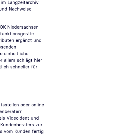
 im Langzeitarchiv
n und Nachweise
 AOK Niedersachsen
ifunktionsgeräte
tributen ergänzt und
assenden
e einheitliche
r allem schlägt hier
ich schneller für
tsstellen oder online
denberatern
tels VideoIdent und
s Kundenberaters zur
as vom Kunden fertig