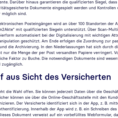
e. Darüber hinaus garantieren die qualifizierten Siegel, dass
gritätsgesicherte Dokumente eingespielt werden und Kontrolle
 möglich sind.
lektronischen Posteingängen wird an über 100 Standorten der
2Akte“ mit qualifizierten Siegeln unterstützt. Über Scan-Mult
erform automatisiert bei der Digitalisierung mit wichtigen At
Manipulation geschützt. Am Ende erfolgen die Zuordnung zur p
und die Archivierung. In den Niederlassungen hat sich durch di
 nur die Menge der per Post versandten Papiere verringert. Vo
tliche Faktor zu Buche. Die notwendigen Dokumente sind wesentl
l zugänglich.
f aus Sicht des Versicherten
ht die Wahl offen. Sie können jederzeit Daten über die Geschäf
sicher können sie über die Online-Geschäftsstelle mit den Kun
zieren. Der Versicherte identifiziert sich in der App, z. B. mit
thentifizierung. Innerhalb der App wird z. B. ein Schreiben de
 Dieses Dokument verweist auf ein vorbefülltes Webformular, d