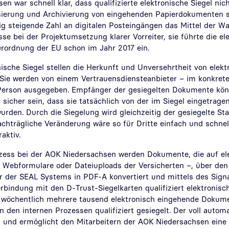
n war schnell klar, dass qualifizierte elektronische Siegel nich
isierung und Archivierung von eingehenden Papierdokumenten 
tig steigende Zahl an digitalen Posteingängen das Mittel der Wa
sse bei der Projektumsetzung klarer Vorreiter, sie führte die el
ordnung der EU schon im Jahr 2017 ein.
onische Siegel stellen die Herkunft und Unversehrtheit von elek
Sie werden von einem Vertrauensdiensteanbieter – im konkrete
e Person ausgegeben. Empfänger der gesiegelten Dokumente kö
sicher sein, dass sie tatsächlich von der im Siegel eingetragen
wurden. Durch die Siegelung wird gleichzeitig der gesiegelte 
achträgliche Veränderung wäre so für Dritte einfach und schne
raktiv.
zess bei der AOK Niedersachsen werden Dokumente, die auf e
s, Webformulare oder Dateiuploads der Versicherten –, über den
r der SEAL Systems in PDF-A konvertiert und mittels des Sign
bindung mit den D-Trust-Siegelkarten qualifiziert elektronisch
wöchentlich mehrere tausend elektronisch eingehende Dokume
n den internen Prozessen qualifiziert gesiegelt. Der voll autom
d und ermöglicht den Mitarbeitern der AOK Niedersachsen eine