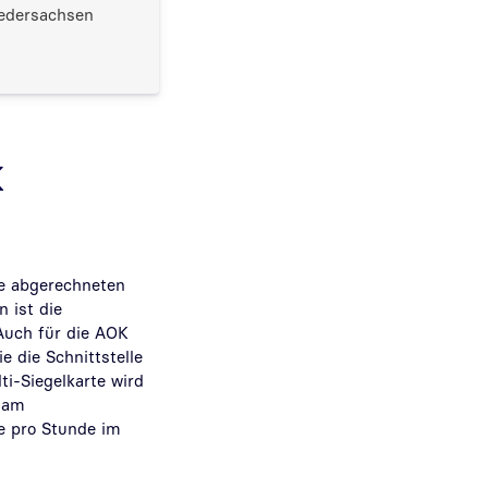
edersachsen
K
te abgerechneten
 ist die
 Auch für die AOK
 die Schnittstelle
ti-Siegelkarte wird
t am
e pro Stunde im