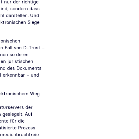
t nur der richtige
sind, sondern dass
hl darstellen. Und
ektronischen Siegel
tronischen
n Fall von D-Trust –
nnen so deren
en juristischen
Stand des Dokuments
ll erkennbar – und
lektronischem Weg
aturservers der
 gesiegelt. Auf
nte für die
atisierte Prozess
 medienbruchfreie