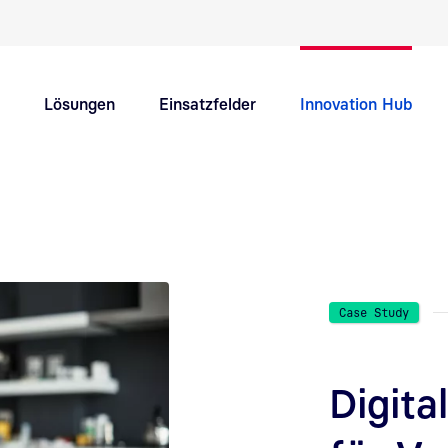
Schnellnavigation Hauptthemen
Lösungen
Einsatzfelder
Innovation Hub
Support
Karriere
Case Study
Digita