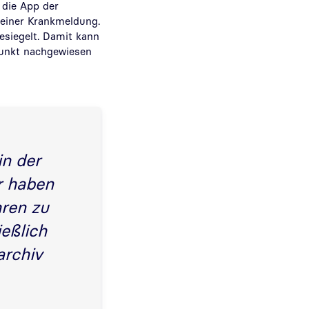
 die App der
 einer Krankmeldung.
esiegelt. Damit kann
punkt nachgewiesen
in der
r haben
hren zu
ießlich
archiv