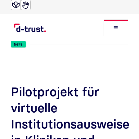
Direkt zur Suche
Direkt zum Inhalt
Website
News
Pilotprojekt für
virtuelle
Institutionsausweise