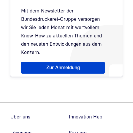
Mit dem Newsletter der
Bundesdruckerei-Gruppe versorgen
wir Sie jeden Monat mit wertvollem
Know-How zu aktuellen Themen und
den neusten Entwicklungen aus dem
Konzern.
Hinweis: Dialog zur Newsletter-Anmeldung wurde 
Zur Anmeldung
Fußzeilennavigation
Über uns
Innovation Hub
Lösungen
Karriere