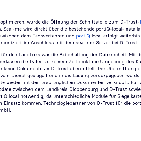
optimieren, wurde die Öffnung der Schnittstelle zum D-Trust-
 Seal-me wird direkt über die bestehende portiQ-local-Install
zwischen dem Fachverfahren und
portiQ
local erfolgt weiterhi
ommuniziert im Anschluss mit dem seal-me-Server bei D-Trust.
t für den Landkreis war die Beibehaltung der Datenhoheit. Mit 
 verlassen die Daten zu keinem Zeitpunkt die Umgebung des K
n keine Dokumente an D-Trust übermittelt. Die Übermittlung er
 vom Dienst gesiegelt und in die Lösung zurückgegeben werden
te wieder mit den ursprünglichen Dokumenten verknüpft. Für 
update zwischen dem Landkreis Cloppenburg und D-Trust sowie
tiQ local notwendig, da unterschiedliche Module für Siegelkar
m Einsatz kommen. Technologiepartner von D-Trust für die port
GmbH.