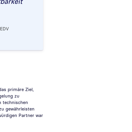
rbarkeit
 EDV
as primäre Ziel,
egelung zu
n technischen
zu gewährleisten
würdigen Partner war