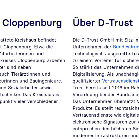
s Cloppenburg
Über D-Trust
ttete Kreishaus befindet
Die D-Trust GmbH mit Sitz in 
dt Cloppenburg. Etwa die
Unternehmen der
Bundesdruc
 Mitarbeiterinnen und
Technologisch ausgereifte L
dkreises Cloppenburg arbeiten
zu einem Vorreiter für sichere 
ter sind neben
So stärkt das Unternehmen da
auch Tierärztinnen und
Digitalisierung. Als unabhäng
ieurinnen und Bauingenieure,
qualifizierter
Vertrauensdiens
und Sozialarbeiter sowie
Trust bereits seit 2016 im R
echniker. Das Kreishaus ist
Verordnung bei der Bundesnet
punkt vieler verschiedener
Das Unternehmen übersetzt V
Produkte: Es stellt rechtssiche
Vertrauensdienste wie digitale
elektronische Signaturen zur 
entsprechen den höchsten Si
moderner Infrastrukturen und