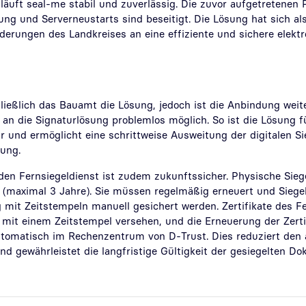
läuft seal-me stabil und zuverlässig. Die zuvor aufgetretenen
ng und Serverneustarts sind beseitigt. Die Lösung hat sich al
rderungen des Landkreises an eine effiziente und sichere elekt
hließlich das Bauamt die Lösung, jedoch ist die Anbindung weit
an die Signaturlösung problemlos möglich. So ist die Lösung 
r und ermöglicht eine schrittweise Ausweitung der digitalen S
tung.
den Fernsiegeldienst ist zudem zukunftssicher. Physische Sieg
 (maximal 3 Jahre). Sie müssen regelmäßig erneuert und Siegel
 mit Zeitstempeln manuell gesichert werden. Zertifikate des F
mit einem Zeitstempel versehen, und die Erneuerung der Zerti
automatisch im Rechenzentrum von D-Trust. Dies reduziert den 
d gewährleistet die langfristige Gültigkeit der gesiegelten D