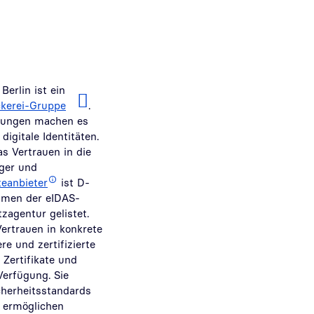
Berlin ist ein
kerei-Gruppe
.
ösungen machen es
digitale Identitäten.
s Vertrauen in die
iger und
teanbieter
ist D-
ahmen der eIDAS-
zagentur gelistet.
ertrauen in konkrete
re und zertifizierte
 Zertifikate und
Verfügung. Sie
cherheitsstandards
 ermöglichen