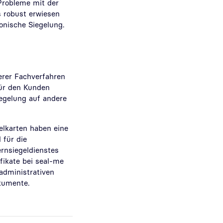
 Probleme mit der
s robust erwiesen
ronische Siegelung.
erer Fachverfahren
für den Kunden
iegelung auf andere
elkarten haben eine
 für die
ernsiegeldienstes
fikate bei seal-me
administrativen
okumente.