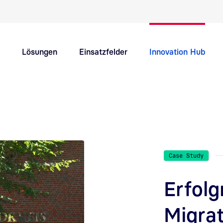
Schnellnavigation Hauptthemen
Lösungen
Einsatzfelder
Innovation Hub
Support
Karriere
Case Study
Erfolg
Migrat