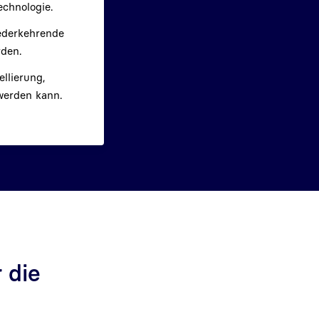
echnologie.
ederkehrende
rden.
llierung,
werden kann.
 die