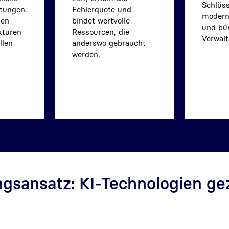
Schlüss
tungen.
Fehlerquote und
moderne
den
bindet wertvolle
und bü
kturen
Ressourcen, die
Verwalt
llen
anderswo gebraucht
werden.
gsansatz: KI-Technologien gez