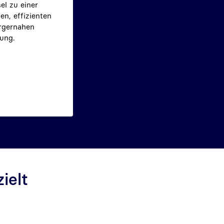
el zu einer
n, effizienten
rgernahen
ung.
ielt