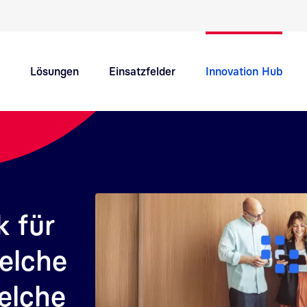
Schnellnavigation Hauptthemen
Lösungen
Einsatzfelder
Innovation Hub
Support
Karriere
 für
elche
elche