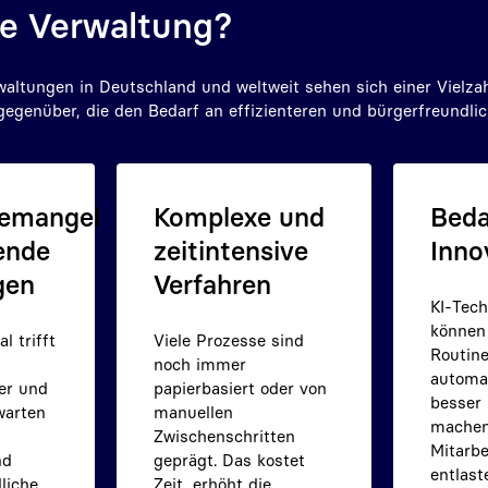
he Verwaltung?
waltungen in Deutschland und weltweit sehen sich einer Vielza
egenüber, die den Bedarf an effizienteren und bürgerfreundli
temangel
Komplexe und
Beda
ende
zeitintensive
Inno
gen
Verfahren
KI-Tech
können
l trifft
Viele Prozesse sind
Routine
noch immer
automat
er und
papierbasiert oder von
besser
warten
manuellen
machen
Zwischenschritten
Mitarbe
nd
geprägt. Das kostet
entlast
liche
Zeit, erhöht die