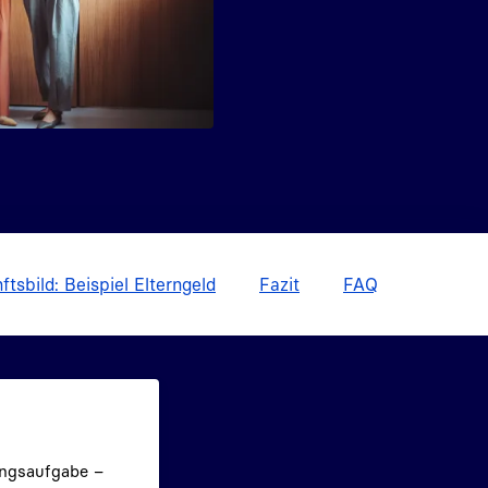
ftsbild: Beispiel Elterngeld
Fazit
FAQ
ungsaufgabe –