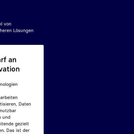
hl von
cheren Lösungen
rf an
vation
nologien
arbeiten
isieren, Daten
 nutzbar
 und
itende gezielt
en. Das ist der