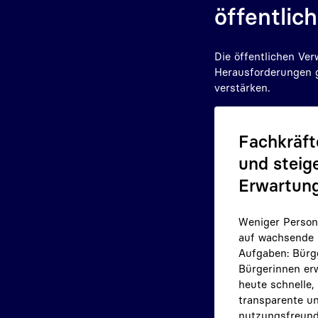
öffentlic
Die öffentlichen Ver
Herausforderungen g
verstärken.
Fachkräf
und steig
Erwartun
Weniger Persona
auf wachsende
Aufgaben: Bürg
Bürgerinnen er
heute schnelle,
transparente u
nutzungsfreund