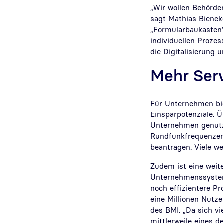
„Wir wollen Behörden
sagt Mathias Bienek
„Formularbaukasten“.
individuellen Proze
die Digitalisierung 
Mehr Ser
Für Unternehmen bie
Einsparpotenziale. Ü
Unternehmen genutzt
Rundfunkfrequenzen
beantragen. Viele we
Zudem ist eine weit
Unternehmenssysteme
noch effizientere P
eine Millionen Nutz
des BMI. „Da sich v
mittlerweile eines 