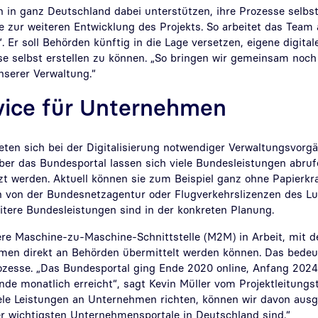
 in ganz Deutschland dabei unterstützen, ihre Prozesse selbst 
e zur weiteren Entwicklung des Projekts. So arbeitet das Team
 Er soll Behörden künftig in die Lage versetzen, eigene digital
sse selbst erstellen zu können. „So bringen wir gemeinsam no
unserer Verwaltung.“
vice für Unternehmen
ten sich bei der Digitalisierung notwendiger Verwaltungsvorg
ber das Bundesportal lassen sich viele Bundesleistungen abruf
 werden. Aktuell können sie zum Beispiel ganz ohne Papierk
 von der Bundesnetzagentur oder Flugverkehrslizenzen des L
itere Bundesleistungen sind in der konkreten Planung.
ere Maschine-zu-Maschine-Schnittstelle (M2M) in Arbeit, mit d
n direkt an Behörden übermittelt werden können. Das bedeut
rozesse. „Das Bundesportal ging Ende 2020 online, Anfang 2024
ende monatlich erreicht“, sagt Kevin Müller vom Projektleitung
iele Leistungen an Unternehmen richten, können wir davon ausg
der wichtigsten Unternehmensportale in Deutschland sind.“