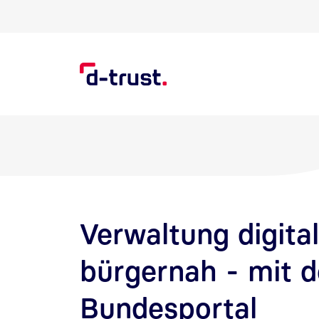
Direkt zur Suche
Direkt zum Inhalt
Verwaltung digita
bürgernah - mit 
Bundesportal