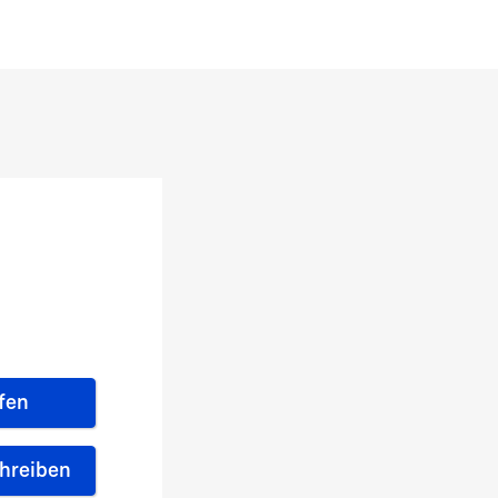
fen
chreiben