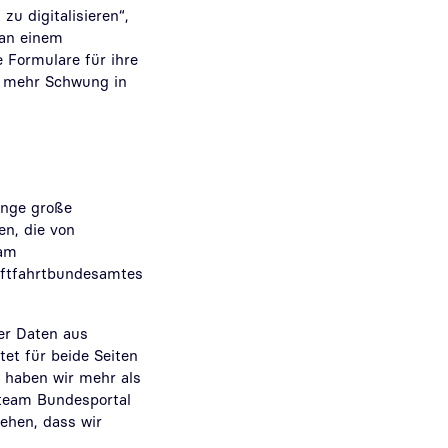
zu digitalisieren“,
 an einem
e Formulare für ihre
ch mehr Schwung in
änge große
en, die von
ram
uftfahrtbundesamtes
er Daten aus
et für beide Seiten
 haben wir mehr als
steam Bundesportal
ehen, dass wir