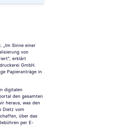
 „Im Sinne einer
alisierung von
ert“, erklärt
sdruckerei GmbH.
ge Papieranträge in
n digitalen
portal den gesamten
wir heraus, was den
to Dietz vom
chaffen, über das
Gebühren per E-