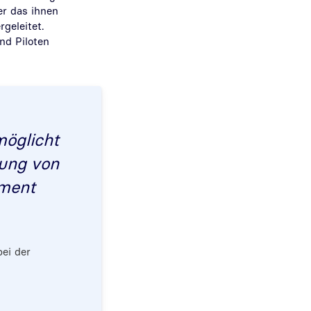
er das ihnen
geleitet.
nd Piloten
möglicht
rung von
nment
ei der