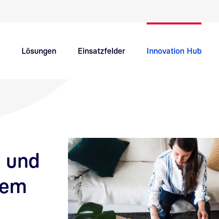
Schnellnavigation Hauptthemen
Lösungen
Einsatzfelder
Innovation Hub
Support
Karriere
l und
dem