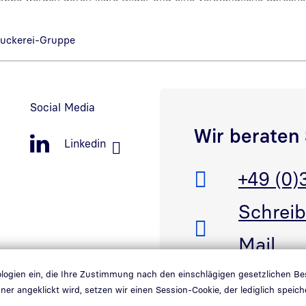
liegt ein besonderer Fokus auf der Präsentation der Produkte, A
schen Auftrags der Bundesdruckerei-Gruppe.
ruckerei-Gruppe
Social Media
Wir beraten 
Linkedin
Telefon:
+49 (0)
E-Mail:
Schreib
Mail
nologien ein, die Ihre Zustimmung nach den einschlägigen gesetzlichen B
ner angeklickt wird, setzen wir einen Session-Cookie, der lediglich spe