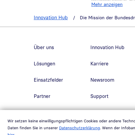
Mehr anzeigen
vermittelt. Hierbei 
gesellschaftspoliti
Innovation Hub
Die Mission der Bundesd
Fußzeilennavigation
Über uns
Innovation Hub
Lösungen
Karriere
Einsatzfelder
Newsroom
Partner
Support
Wir setzen keine einwilligungspflichtigen Cookies oder andere Tech
Daten finden Sie in unserer
Datenschutzerklärung
. Wenn der Infoban
hier
.