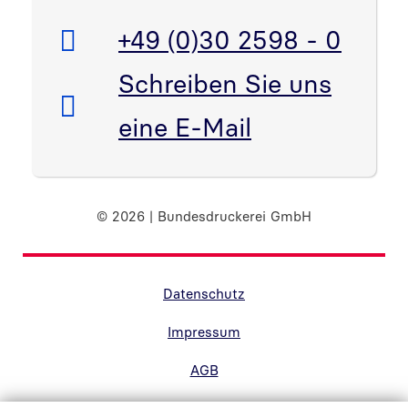
Telefon:
+49 (0)30 2598 - 0
E-Mail:
Schreiben Sie uns
eine E-Mail
© 2026 | Bundesdruckerei GmbH
Randnavigation Fußzeile
Datenschutz
Impressum
AGB
Barrierefreiheit