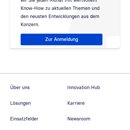
wir Sie jeden Monat mit wertvollem
Know-How zu aktuellen Themen und
den neusten Entwicklungen aus dem
Konzern.
Hinweis: Dialog zur Newsletter-Anmeldung wurde 
Zur Anmeldung
Fußzeilennavigation
Über uns
Innovation Hub
Lösungen
Karriere
Einsatzfelder
Newsroom