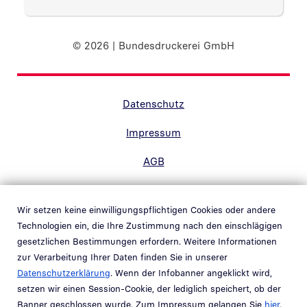
© 2026 | Bundesdruckerei GmbH
Randnavigation Fußzeile
Datenschutz
Impressum
AGB
Barrierefreiheit
Wir setzen keine einwilligungspflichtigen Cookies oder andere
Kontakt
Technologien ein, die Ihre Zustimmung nach den einschlägigen
gesetzlichen Bestimmungen erfordern. Weitere Informationen
Hinweisgebersystem
zur Verarbeitung Ihrer Daten finden Sie in unserer
Link in neuem Fenster öffnen
Datenschutzerklärung
. Wenn der Infobanner angeklickt wird,
Whistleblower system
setzen wir einen Session-Cookie, der lediglich speichert, ob der
Link in neuem Fenster öffnen
Banner geschlossen wurde. Zum Impressum gelangen Sie
hier
.