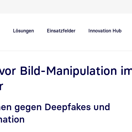
Schnellnavigation Hauptthemen
Lösungen
Einsatzfelder
Innovation Hub
Support
Karriere
vor Bild-Manipulation im
r
n gegen Deepfakes und
mation