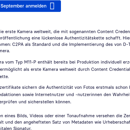
8. September anmelden
die erste Kamera weltweit, die mit sogenannten Content Creden
öffentlichung eine lückenlose Authentizitätskette schafft. Hier
en: C2PA als Standard und die Implementierung des von D-T
mera.
a vom Typ M11-P enthält bereits bei Produktion individuell er
ermöglicht als erste Kamera weltweit durch Content Credential
ette.
ertifikate sichern die Authentizität von Fotos erstmals schon
redaktionen sowie Internetnutzer und -nutzerinnen den Wahrhei
erprüfen und sicherstellen können.
n eines Bilds, Videos oder einer Tonaufnahme versehen die Zer
lt und den angehefteten Satz von Metadaten wie Urheberschaf
italen Signatur.