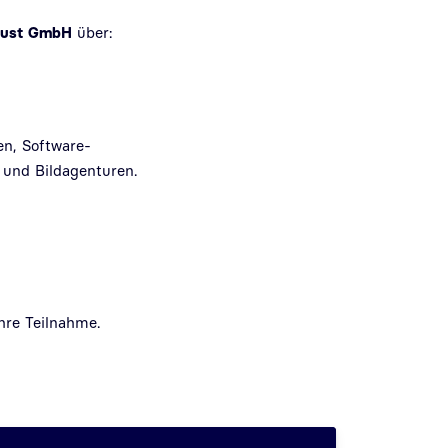
rust
GmbH
über:
en, Software-
e und Bildagenturen.
Ihre Teilnahme.