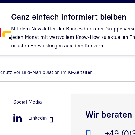
Ganz einfach informiert bleiben
Mit dem Newsletter der Bundesdruckerei-Gruppe verso
jeden Monat mit wertvollem Know-How zu aktuellen 
neusten Entwicklungen aus dem Konzern.
Hinweis: Dialog zur Newsletter-Anmeldung wurde geöf
chutz vor Bild-Manipulation im KI-Zeitalter
Social Media
Wir beraten 
Linkedin
Telefon:
+49 (0)