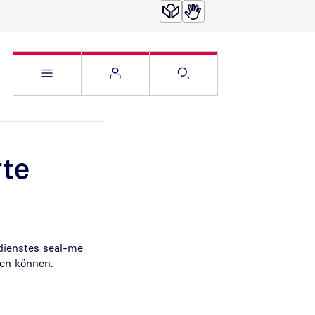
Service Menü öffnen
Websitemenü öffnen
Suche öffnen
rte
dienstes seal-me
den können.