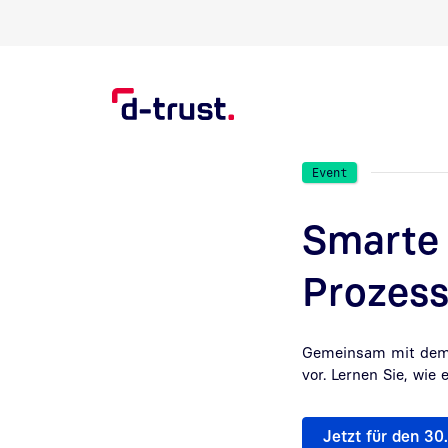
Direkt zur Suche
Direkt zum Inhalt
Event
Smarte 
Prozes
Gemeinsam mit dem P
vor. Lernen Sie, wie
Jetzt für den 3