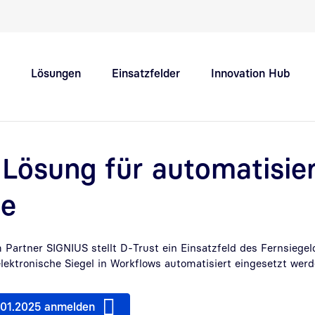
Schnellnavigation Hauptthemen
Lösungen
Einsatzfelder
Innovation Hub
Support
Karriere
Lösung für automatisie
se
artner SIGNIUS stellt D-Trust ein Einsatzfeld des Fernsiegel
 elektronische Siegel in Workflows automatisiert eingesetzt wer
0.01.2025 anmelden