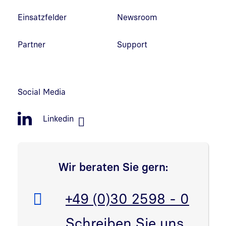
Einsatzfelder
Newsroom
Partner
Support
Social Media
Linkedin
Wir beraten Sie gern:
Telefon:
+49 (0)30 2598 - 0
E-Mail:
Schreiben Sie uns