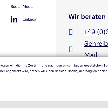
Social Media
Wir beraten 
Linkedin
Telefon:
+49 (0)
E-Mail:
Schreib
Mail
nologien ein, die Ihre Zustimmung nach den einschlägigen gesetzlichen B
ner angeklickt wird, setzen wir einen Session-Cookie, der lediglich spe
Link in neuem Fenster öffnen
Lin
Kontakt
Hinweisgebersystem
Whistleblower system