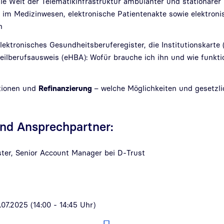
ie Welt der Telematikinfrastruktur ambulanter und stationärer 
im Medizinwesen, elektronische Patientenakte sowie elektroni
n
lektronisches Gesundheitsberuferegister, die Institutionskarte
eilberufsausweis (eHBA): Wofür brauche ich ihn und wie funktio
itionen und
Refinanzierung
– welche Möglichkeiten und gesetzl
nd Ansprechpartner:
ter, Senior Account Manager bei D-Trust
07.2025 (14:00 - 14:45 Uhr)