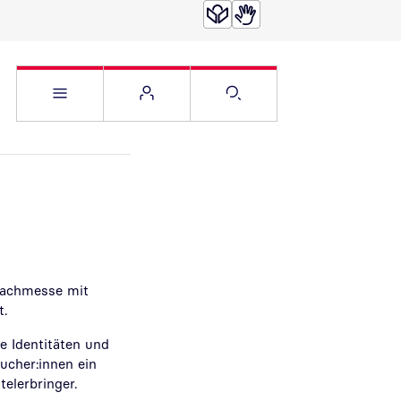
Service Menü öffnen
Websitemenü öffnen
Suche öffnen
 Fachmesse mit
t.
e Identitäten und
ucher:innen ein
telerbringer.