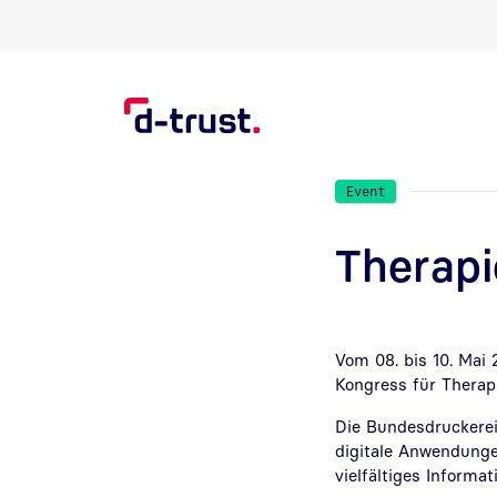
Direkt zur Suche
Direkt zum Inhalt
Event
Therapi
Vom 08. bis 10. Mai
Kongress für Therapi
Die Bundesdruckerei
digitale Anwendunge
vielfältiges Informa