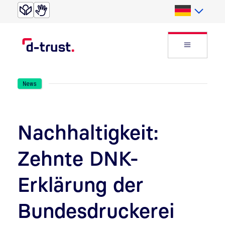
Direkt zur Suche
Direkt zum Inhalt
Deutsch
Website
News
Nachhaltigkeit:
Zehnte DNK-
Erklärung der
Bundesdruckerei