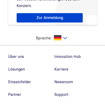
Konzern.
Hinweis: Dialog zur Newsletter-Anmeldung wurde 
Zur Anmeldung
utsch
Sprache:
Fußzeilennavigation
Über uns
Innovation Hub
Lösungen
Karriere
Einsatzfelder
Newsroom
Partner
Support