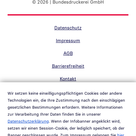
© 2026 | Bundesdruckerei GmbH
Randnavigation Fußzeile
Datenschutz
Impressum
AGB
Barrierefreiheit
Kontakt
Hinweisgebersystem
Wir setzen keine einwilligungspflichtigen Cookies oder andere
Technologien ein, die Ihre Zustimmung nach den einschlägigen
Link in neuem Fenster öffnen
Whistleblower system
gesetzlichen Bestimmungen erfordern. Weitere Informationen
Link in neuem Fenster öffnen
zur Verarbeitung Ihrer Daten finden Sie in unserer
Datenschutzerklärung
. Wenn der Infobanner angeklickt wird,
Teil der
Bundesdruckerei-Gruppe
setzen wir einen Session-Cookie, der lediglich speichert, ob der
Banner geschlossen wurde. Zum Impressum gelangen Sie
hier
.