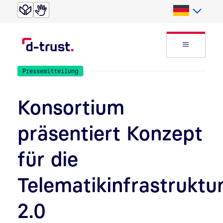
Direkt zur Suche
Direkt zum Inhalt
Deutsch
Website
Pressemitteilung
Konsortium
präsentiert Konzept
für die
Telematikinfrastruktu
2.0