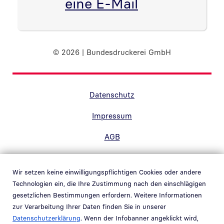
eine E-Mail
© 2026 | Bundesdruckerei GmbH
Randnavigation Fußzeile
Datenschutz
Impressum
AGB
Barrierefreiheit
Wir setzen keine einwilligungspflichtigen Cookies oder andere
Kontakt
Technologien ein, die Ihre Zustimmung nach den einschlägigen
gesetzlichen Bestimmungen erfordern. Weitere Informationen
Hinweisgebersystem
zur Verarbeitung Ihrer Daten finden Sie in unserer
Link in neuem Fenster öffnen
Datenschutzerklärung
. Wenn der Infobanner angeklickt wird,
Whistleblower system