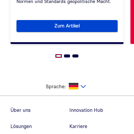
Normen und Standards geopolitische Macht.
Zum Artikel
Wie politisch sind Normung u
utsch
Sprache:
Fußzeilennavigation
Über uns
Innovation Hub
Lösungen
Karriere