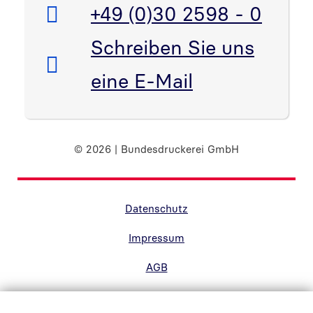
Telefon:
+49 (0)30 2598 - 0
E-Mail:
Schreiben Sie uns
eine E-Mail
© 2026 | Bundesdruckerei GmbH
Randnavigation Fußzeile
Datenschutz
Impressum
AGB
Barrierefreiheit