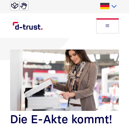
Direkt zur Suche
Direkt zum Inhalt
Deutsch
Website
Die E-Akte kommt!