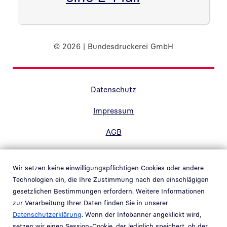
© 2026 | Bundesdruckerei GmbH
Randnavigation Fußzeile
Datenschutz
Impressum
AGB
Barrierefreiheit
Wir setzen keine einwilligungspflichtigen Cookies oder andere
Kontakt
Technologien ein, die Ihre Zustimmung nach den einschlägigen
gesetzlichen Bestimmungen erfordern. Weitere Informationen
Hinweisgebersystem
zur Verarbeitung Ihrer Daten finden Sie in unserer
Link in neuem Fenster öffnen
Datenschutzerklärung
. Wenn der Infobanner angeklickt wird,
Whistleblower system
setzen wir einen Session-Cookie, der lediglich speichert, ob der