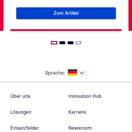
Zum Artikel
digital identifizieren in Europa
Digitale Verwaltung: Sind Bür
utsch
Sprache:
Fußzeilennavigation
Über uns
Innovation Hub
Lösungen
Karriere
Einsatzfelder
Newsroom