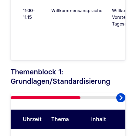
11:00-
Willkommensansprache
Willkomme
11:15
Vorstellun
Tagesagen
Themenblock 1:
Grundlagen/Standardisierung
Uhrzeit
Thema
Inhalt