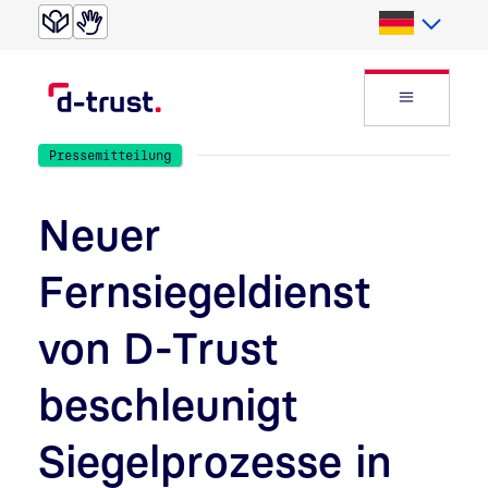
Direkt zur Suche
Direkt zum Inhalt
Deutsch
Website
Pressemitteilung
Neuer
Fernsiegeldienst
von D-Trust
beschleunigt
Siegelprozesse in