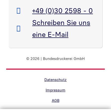
Telefon:
+49 (0)30 2598 - 0
E-Mail:
Schreiben Sie uns
eine E-Mail
© 2026 | Bundesdruckerei GmbH
Randnavigation Fußzeile
Datenschutz
Impressum
AGB
Barrierefreiheit