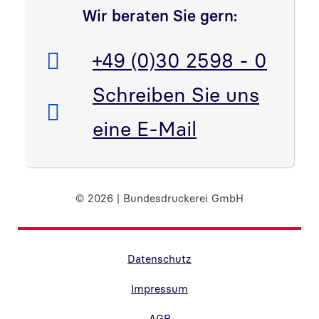
Wir beraten Sie gern:
Telefon:
+49 (0)30 2598 - 0
E-Mail:
Schreiben Sie uns
eine E-Mail
© 2026 | Bundesdruckerei GmbH
Randnavigation Fußzeile
Datenschutz
Impressum
AGB