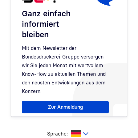
Ganz einfach
informiert
bleiben
Mit dem Newsletter der
Bundesdruckerei-Gruppe versorgen
wir Sie jeden Monat mit wertvollem
Know-How zu aktuellen Themen und
den neusten Entwicklungen aus dem
Konzern.
Hinweis: Dialog zur Newsletter-Anmeldung wurde 
Zur Anmeldung
utsch
Sprache: