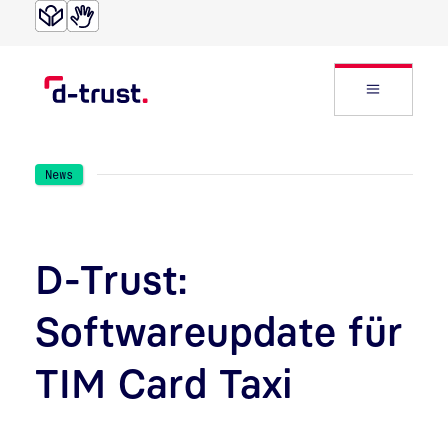
Direkt zur Suche
Direkt zum Inhalt
Website
News
D-Trust:
Softwareupdate für
TIM Card Taxi