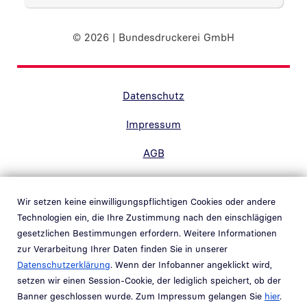
© 2026 | Bundesdruckerei GmbH
Randnavigation Fußzeile
Datenschutz
Impressum
AGB
Barrierefreiheit
Wir setzen keine einwilligungspflichtigen Cookies oder andere
Kontakt
Technologien ein, die Ihre Zustimmung nach den einschlägigen
gesetzlichen Bestimmungen erfordern. Weitere Informationen
Hinweisgebersystem
zur Verarbeitung Ihrer Daten finden Sie in unserer
Link in neuem Fenster öffnen
Datenschutzerklärung
. Wenn der Infobanner angeklickt wird,
Whistleblower system
setzen wir einen Session-Cookie, der lediglich speichert, ob der
Link in neuem Fenster öffnen
Banner geschlossen wurde. Zum Impressum gelangen Sie
hier
.