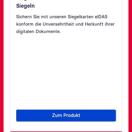
Siegeln
Sichern Sie mit unseren Siegelkarten eIDAS
konform die Unversehrtheit und Herkunft ihrer
digitalen Dokumente.
Zurück
Weit
Zum Produkt
entifizierung einfach wie nie
Siegelkarten: Qualifiziert elek