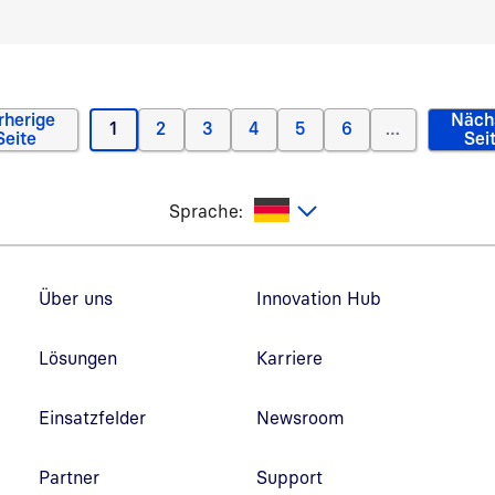
Seite 1 von 45
rherige
Näch
1
2
3
4
5
6
…
Vorherige Seite
Aktuelle Seite
Page
Page
Page
Page
Page
N
Seite
Sei
utsch
Sprache:
Fußzeilennavigation
Über uns
Innovation Hub
Lösungen
Karriere
Einsatzfelder
Newsroom
Partner
Support