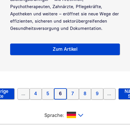
Psychotherapeuten, Zahnärzte, Pflegekräfte,
Apotheken und weitere – eröffnet sie neue Wege der
effizienten, sicheren und sektorübergreifenden
Gesundheitsversorgung und Dokumentation.
Zum Artikel
Elektronische Patientenakte
Seite 6 von 45
rige
Nä
…
4
5
6
7
8
9
…
orherige Seite
Page
Page
Aktuelle Seite
Page
Page
Page
te
utsch
Sprache: