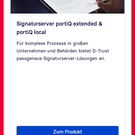
Signaturserver portiQ extended &
portiQ local
Für komplexe Prozesse in großen
Unternehmen und Behörden bietet D-Trust
passgenaue Signaturserver-Lösungen an.
Zurück
Weit
Zum Produkt
ration in der digitalen Verwaltung
Signaturserver portiQ extende