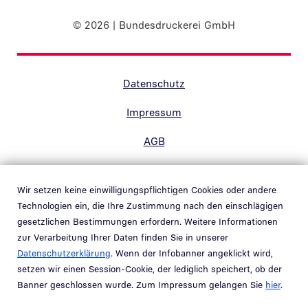
© 2026 | Bundesdruckerei GmbH
Randnavigation Fußzeile
Datenschutz
Impressum
AGB
Barrierefreiheit
Wir setzen keine einwilligungspflichtigen Cookies oder andere
Kontakt
Technologien ein, die Ihre Zustimmung nach den einschlägigen
gesetzlichen Bestimmungen erfordern. Weitere Informationen
Hinweisgebersystem
zur Verarbeitung Ihrer Daten finden Sie in unserer
Link in neuem Fenster öffnen
Datenschutzerklärung
. Wenn der Infobanner angeklickt wird,
Whistleblower system
setzen wir einen Session-Cookie, der lediglich speichert, ob der
Link in neuem Fenster öffnen
Banner geschlossen wurde. Zum Impressum gelangen Sie
hier
.
Teil der
Bundesdruckerei-Gruppe