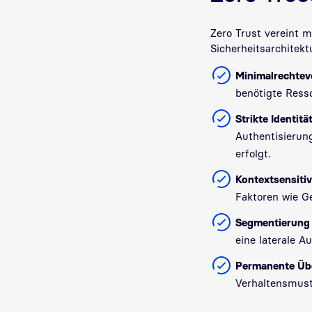
Zero Trust vereint 
Sicherheitsarchitekt
Minimalrechtev
benötigte Resso
Strikte Identit
Authentisierun
erfolgt.
Kontextsensitiv
Faktoren wie G
Segmentierung 
eine laterale A
Permanente Üb
Verhaltensmust