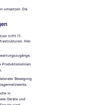
en umsetzen. Die
gen
zen trifft IT-
frastrukturen. Hier
rnwartungszugänge,
n Produktionslinien
,
lateraler Bewegung
lagennetzwerke,
äche in
ele Geräte und
 Einsatz sind.