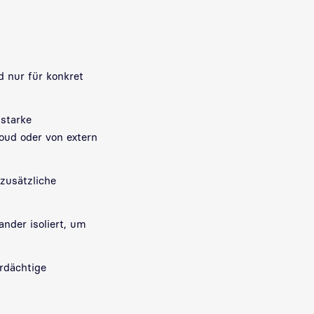
 nur für konkret
 starke
oud oder von extern
zusätzliche
nder isoliert, um
erdächtige