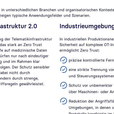
ch in unterschiedlichen Branchen und organisatorischen Kontext
 zeigen typische Anwendungsfelder und Szenarien.
astruktur 2.0
Industrieumgebun
ng der Telematikinfrastruktur
In industriellen Produktionsnet
 das stark an Zero Trust
Sicherheit auf komplexe OT-In
ffe auf medizinische Daten
ermöglicht Zero Trust:
rfen nur nach eindeutiger
präzise kontrollierte Fe
ng und im Rahmen klar
rfolgen. Der Schutz sensibler
eine strikte Trennung vo
dabei nicht durch
und Steuerungssystemen
ndern durch strenge,
ffsregeln gewährleistet.
Schutz vor unbemerkter 
über Maschinen- oder An
Reduktion der Angriffsfl
Umgebungen, in denen vi
Protokolle langfristig im