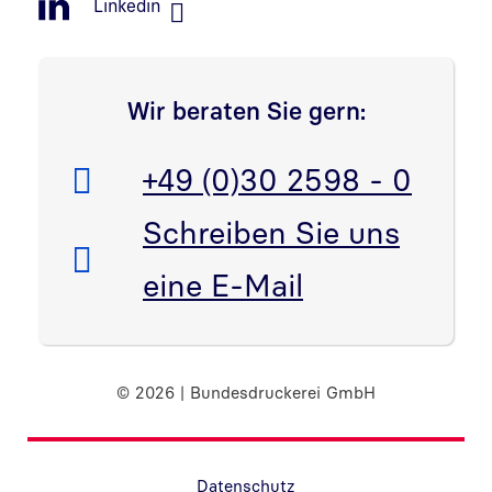
Linkedin
Wir beraten Sie gern:
Telefon:
+49 (0)30 2598 - 0
E-Mail:
Schreiben Sie uns
eine E-Mail
© 2026 | Bundesdruckerei GmbH
Randnavigation Fußzeile
Datenschutz