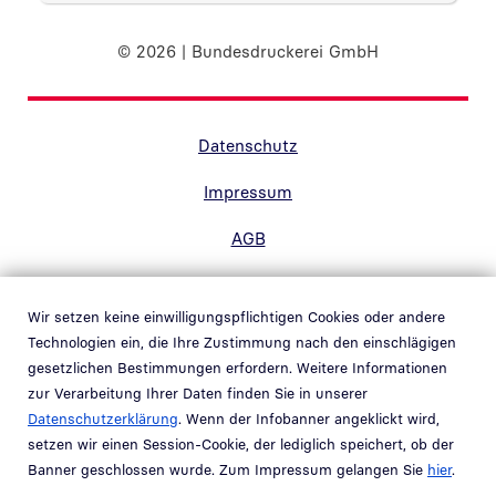
© 2026 | Bundesdruckerei GmbH
Randnavigation Fußzeile
Datenschutz
Impressum
AGB
Barrierefreiheit
Wir setzen keine einwilligungspflichtigen Cookies oder andere
Kontakt
Technologien ein, die Ihre Zustimmung nach den einschlägigen
gesetzlichen Bestimmungen erfordern. Weitere Informationen
Hinweisgebersystem
zur Verarbeitung Ihrer Daten finden Sie in unserer
Link in neuem Fenster öffnen
Datenschutzerklärung
. Wenn der Infobanner angeklickt wird,
Whistleblower system
setzen wir einen Session-Cookie, der lediglich speichert, ob der
Link in neuem Fenster öffnen
Banner geschlossen wurde. Zum Impressum gelangen Sie
hier
.