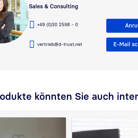
Sales & Consulting
+49 (0)30 2598 - 0
Anru
E-Mail s
vertrieb@d-trust.net
odukte könnten Sie auch inte