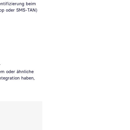
entifizierung beim
 App oder SMS-TAN)
r
m oder ähnliche
ntegration haben,