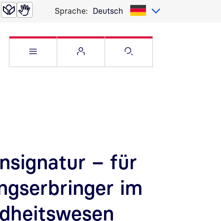
Sprache:
Deutsch
Service Menü öffnen
Websitemenü öffnen
Suche öffnen
nsignatur – für
ngserbringer im
dheitswesen