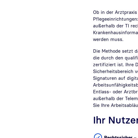
Ob in der Arztpraxi
Pflegeeinrichtungen
außerhalb der TI re
Krankenhausinformat
werden muss.
Die Methode setzt d
die durch den qualif
zertifiziert ist. Ih
Sicherheitsbereich v
Signaturen auf digi
Arbeitsunfähigkeits
Entlass- oder Arztb
außerhalb der Telem
Sie Ihre Arbeitsablä
Ihr Nutze
Rechtssicher
–