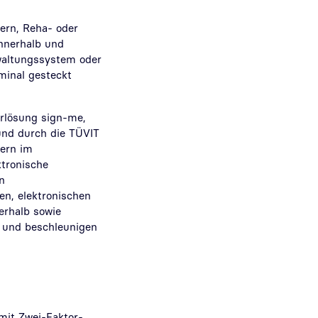
ern, Reha- oder
innerhalb und
rwaltungssystem oder
minal gesteckt
urlösung sign-me,
 und durch die TÜVIT
vern im
ktronische
n
n, elektronischen
erhalb sowie
e und beschleunigen
mit Zwei-Faktor-