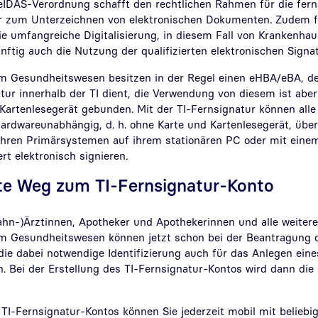
e eIDAS-Verordnung schafft den rechtlichen Rahmen für die fer
tur zum Unterzeichnen von elektronischen Dokumenten. Zudem f
e umfangreiche Digitalisierung, in diesem Fall von Krankenha
ftig auch die Nutzung der qualifizierten elektronischen Signat
im Gesundheitswesen besitzen in der Regel einen eHBA/eBA, der
tur innerhalb der TI dient, die Verwendung von diesem ist aber
Kartenlesegerät gebunden. Mit der TI-Fernsignatur können alle
hardwareunabhängig, d. h. ohne Karte und Kartenlesegerät, über
 ihren Primärsystemen auf ihrem stationären PC oder mit eine
rt elektronisch signieren.
te Weg zum TI-Fernsignatur-Konto
ahn-)Ärztinnen, Apotheker und Apothekerinnen und alle weiter
im Gesundheitswesen können jetzt schon bei der Beantragung
 die dabei notwendige Identifizierung auch für das Anlegen ein
. Bei der Erstellung des TI-Fernsignatur-Kontos wird dann die 
 TI-Fernsignatur-Kontos können Sie jederzeit mobil mit belieb