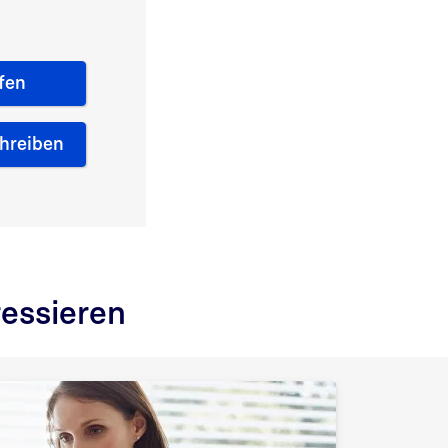
fen
chreiben
ressieren