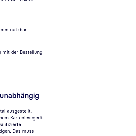
emen nutzbar
g mit der Bestellung
eunabhängig
al ausgestellt.
inem Kartenlesegerät
lifizierte
ötigen. Das muss