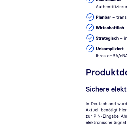
Authentifizieru
Planbar
– trans
Wirtschaftlich
Strategisch
– i
Unkompliziert
–
Ihres eHBA/eB
Produktde
Sichere elek
In Deutschland wurd
Aktuell benötigt hi
zur PIN-Eingabe. Ähn
elektronische Signat