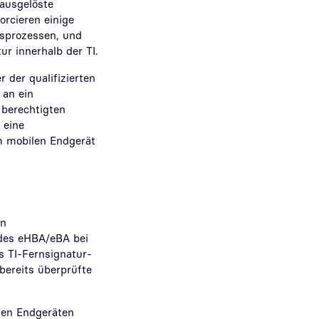
nausgelöste
orcieren einige
usprozessen, und
ur innerhalb der TI.
 der qualifizierten
 an ein
 berechtigten
 eine
m mobilen Endgerät
en
 des eHBA/eBA bei
es TI-Fernsignatur-
bereits überprüfte
igen Endgeräten