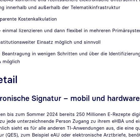
ng innerhalb und außerhalb der Telematikinfrastruktur
parente Kostenkalkulation
– einmal lizenzieren und dann flexibel in mehreren Primärsyst
nstitutionsweiter Einsatz möglich und sinnvoll
 Beantragung in wenigen Schritten und über die Identifizierun
A möglich
tail
tronische Signatur – mobil und hardwar
en bis zum Sommer 2024 bereits 250 Millionen E-Rezepte digit
erzu jede unterzeichnende Person Zugang zu ihrem eHBA und e
lich sieht es für alle anderen TI-Anwendungen aus, die eine qua
ur (QES), zum Beispiel eAU oder elektronische Arztbriefe, ben