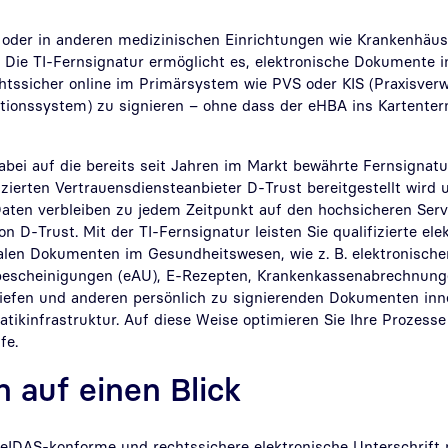
s oder in anderen medizinischen Einrichtungen wie Krankenhäus
: Die TI-Fernsignatur ermöglicht es, elektronische Dokumente 
chtssicher online im Primärsystem wie PVS oder KIS (Praxisve
ionssystem) zu signieren – ohne dass der eHBA ins Kartenter
abei auf die bereits seit Jahren im Markt bewährte Fernsignat
izierten Vertrauensdiensteanbieter D-Trust bereitgestellt wird
re Daten verbleiben zu jedem Zeitpunkt auf den hochsicheren Ser
on D-Trust. Mit der TI-Fernsignatur leisten Sie qualifizierte ele
talen Dokumenten im Gesundheitswesen, wie z. B. elektronische
bescheinigungen (eAU), E-Rezepten, Krankenkassenabrechnunge
riefen und anderen persönlich zu signierenden Dokumenten inn
atikinfrastruktur. Auf diese Weise optimieren Sie Ihre Prozess
ufe.
n auf einen Blick
 eIDAS-konforme und rechtssichere elektronische Unterschrift 