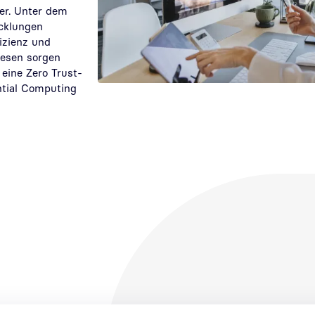
ter. Unter dem
icklungen
izienz und
esen sorgen
, eine Zero Trust-
ntial Computing