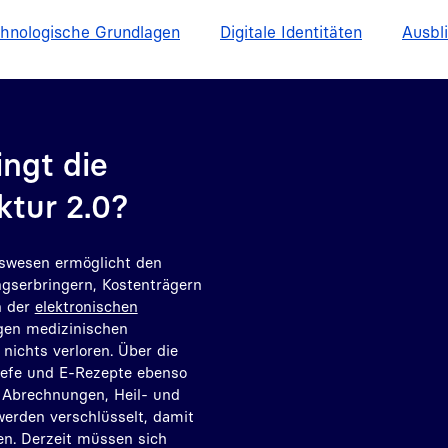
hnologische Grundlagen
Digitale Identitäten
Ausbl
ingt die
ktur 2.0?
tswesen ermöglicht den
gserbringern, Kostenträgern
n der
elektronischen
gen medizinischen
nichts verloren. Über die
iefe und E-Rezepte ebenso
 Abrechnungen, Heil- und
werden verschlüsselt, damit
en. Derzeit müssen sich