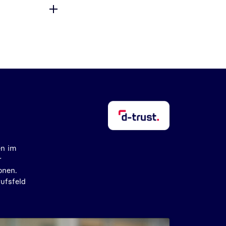
en im
r
onen.
rufsfeld