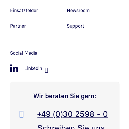
Einsatzfelder
Newsroom
Partner
Support
Social Media
Linkedin
Wir beraten Sie gern:
Telefon:
+49 (0)30 2598 - 0
E-Mail:
Schreiben Sie uns