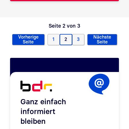
Seite 2 von 3
Vorherige
Nächste
1
2
3
Vorherige Seite
Page
Aktuelle Seite
Page
Nächste Sei
Seite
Seite
Ganz einfach
informiert
bleiben